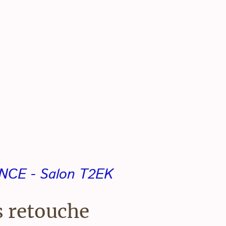
jets
Services / Produits
Contactez nous
NCE - Salon T2EK
s retouche